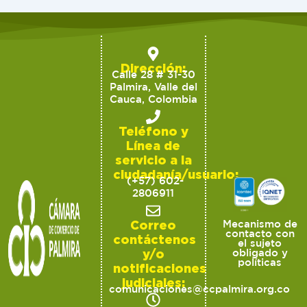
Dirección:
Calle 28 # 31-30
Palmira, Valle del
Cauca, Colombia
Teléfono y
Línea de
servicio a la
ciudadanía/usuario:
(+57) 602-
2806911
Correo
Mecanismo de
contacto con
contáctenos
el sujeto
y/o
obligado y
políticas
notificaciones
judiciales:
comunicaciones@ccpalmira.org.co