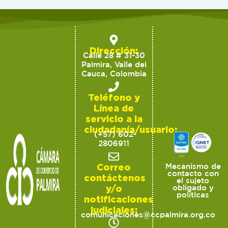
Dirección:
Calle 28 # 31-30
Palmira, Valle del
Cauca, Colombia
Teléfono y
Línea de
servicio a la
ciudadanía/usuario:
(+57) 602-
2806911
Correo
Mecanismo de
contacto con
contáctenos
el sujeto
y/o
obligado y
políticas
notificaciones
judiciales:
comunicaciones@ccpalmira.org.co