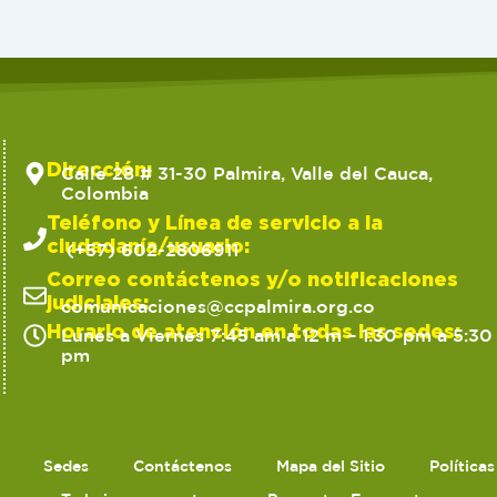
Dirección:
Calle 28 # 31-30 Palmira, Valle del Cauca,
Colombia
Teléfono y Línea de servicio a la
ciudadanía/usuario:
(+57) 602-2806911
Correo contáctenos y/o notificaciones
judiciales:
comunicaciones@ccpalmira.org.co
Horario de atención en todas las sedes:
Lunes a Viernes 7:45 am a 12 m – 1:30 pm a 5:30
pm
Sedes
Contáctenos
Mapa del Sitio
Política