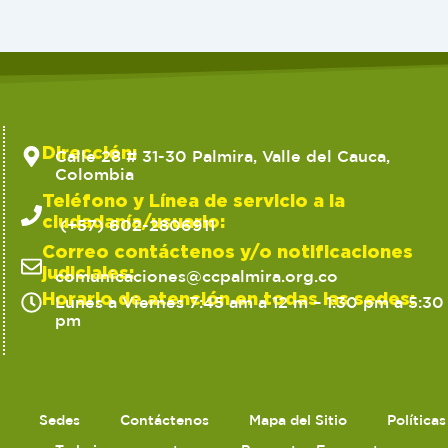
Dirección:
Calle 28 # 31-30 Palmira, Valle del Cauca,
Colombia
Teléfono y Línea de servicio a la
ciudadanía/usuario:
(+57) 602-2806911
Correo contáctenos y/o notificaciones
judiciales:
comunicaciones@ccpalmira.org.co
Horario de atención en todas las sedes:
Lunes a Viernes 7:45 am a 12 m – 1:30 pm a 5:30
pm
Sedes
Contáctenos
Mapa del Sitio
Política