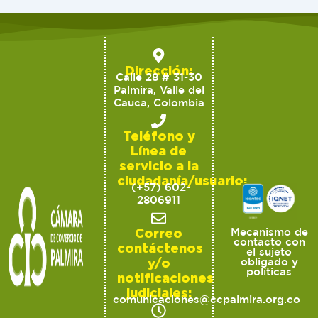
Dirección:
Calle 28 # 31-30
Palmira, Valle del
Cauca, Colombia
Teléfono y
Línea de
servicio a la
ciudadanía/usuario:
(+57) 602-
2806911
Correo
Mecanismo de
contacto con
contáctenos
el sujeto
y/o
obligado y
políticas
notificaciones
judiciales:
comunicaciones@ccpalmira.org.co