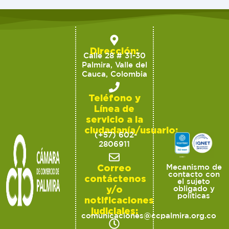
Dirección:
Calle 28 # 31-30
Palmira, Valle del
Cauca, Colombia
Teléfono y
Línea de
servicio a la
ciudadanía/usuario:
(+57) 602-
2806911
Correo
Mecanismo de
contacto con
contáctenos
el sujeto
y/o
obligado y
políticas
notificaciones
judiciales:
comunicaciones@ccpalmira.org.co