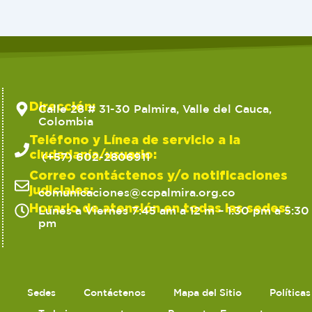
Dirección:
Calle 28 # 31-30 Palmira, Valle del Cauca,
Colombia
Teléfono y Línea de servicio a la
ciudadanía/usuario:
(+57) 602-2806911
Correo contáctenos y/o notificaciones
judiciales:
comunicaciones@ccpalmira.org.co
Horario de atención en todas las sedes:
Lunes a Viernes 7:45 am a 12 m – 1:30 pm a 5:30
pm
Sedes
Contáctenos
Mapa del Sitio
Política