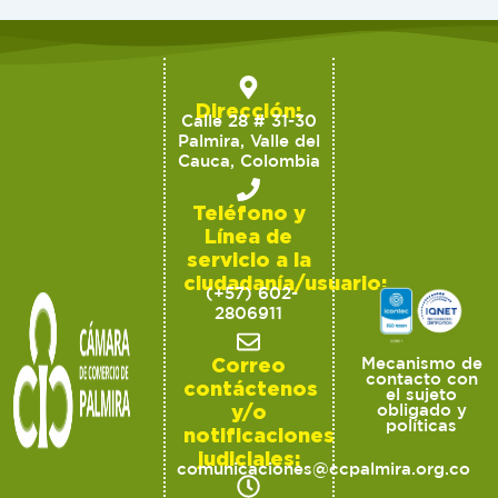
Dirección:
Calle 28 # 31-30
Palmira, Valle del
Cauca, Colombia
Teléfono y
Línea de
servicio a la
ciudadanía/usuario:
(+57) 602-
2806911
Correo
Mecanismo de
contacto con
contáctenos
el sujeto
y/o
obligado y
políticas
notificaciones
judiciales:
comunicaciones@ccpalmira.org.co