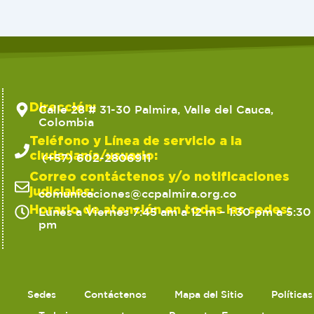
Dirección:
Calle 28 # 31-30 Palmira, Valle del Cauca,
Colombia
Teléfono y Línea de servicio a la
ciudadanía/usuario:
(+57) 602-2806911
Correo contáctenos y/o notificaciones
judiciales:
comunicaciones@ccpalmira.org.co
Horario de atención en todas las sedes:
Lunes a Viernes 7:45 am a 12 m – 1:30 pm a 5:30
pm
Sedes
Contáctenos
Mapa del Sitio
Política