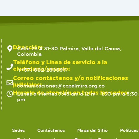
Dirección:
Calle 28 # 31-30 Palmira, Valle del Cauca,
Colombia
Teléfono y Línea de servicio a la
ciudadanía/usuario:
(+57) 602-2806911
Correo contáctenos y/o notificaciones
judiciales:
comunicaciones@ccpalmira.org.co
Horario de atención en todas las sedes:
Lunes a Viernes 7:45 am a 12 m – 1:30 pm a 5:30
pm
Sedes
Contáctenos
Mapa del Sitio
Política