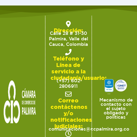
Dirección:
Calle 28 # 31-30
Palmira, Valle del
Cauca, Colombia
Teléfono y
Línea de
servicio a la
ciudadanía/usuario:
(+57) 602-
2806911
Correo
Mecanismo de
contacto con
contáctenos
el sujeto
y/o
obligado y
políticas
notificaciones
judiciales:
comunicaciones@ccpalmira.org.co