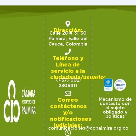
Dirección:
Calle 28 # 31-30
Palmira, Valle del
Cauca, Colombia
Teléfono y
Línea de
servicio a la
ciudadanía/usuario:
(+57) 602-
2806911
Correo
Mecanismo de
contacto con
contáctenos
el sujeto
y/o
obligado y
políticas
notificaciones
judiciales:
comunicaciones@ccpalmira.org.co