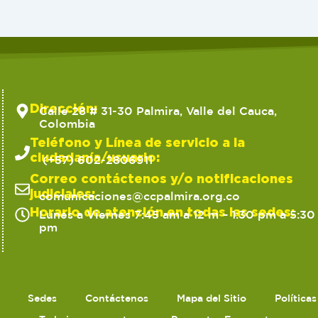
Dirección:
Calle 28 # 31-30 Palmira, Valle del Cauca,
Colombia
Teléfono y Línea de servicio a la
ciudadanía/usuario:
(+57) 602-2806911
Correo contáctenos y/o notificaciones
judiciales:
comunicaciones@ccpalmira.org.co
Horario de atención en todas las sedes:
Lunes a Viernes 7:45 am a 12 m – 1:30 pm a 5:30
pm
Sedes
Contáctenos
Mapa del Sitio
Política