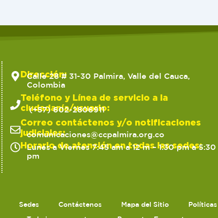
Dirección:
Calle 28 # 31-30 Palmira, Valle del Cauca,
Colombia
Teléfono y Línea de servicio a la
ciudadanía/usuario:
(+57) 602-2806911
Correo contáctenos y/o notificaciones
judiciales:
comunicaciones@ccpalmira.org.co
Horario de atención en todas las sedes:
Lunes a Viernes 7:45 am a 12 m – 1:30 pm a 5:30
pm
Sedes
Contáctenos
Mapa del Sitio
Política