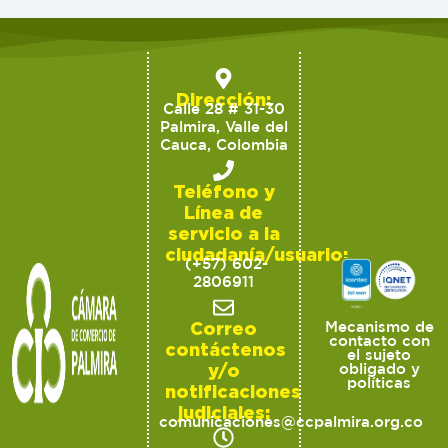
Dirección:
Calle 28 # 31-30
Palmira, Valle del
Cauca, Colombia
Teléfono y
Línea de
servicio a la
ciudadanía/usuario:
(+57) 602-
2806911
Correo
Mecanismo de
contacto con
contáctenos
el sujeto
y/o
obligado y
políticas
notificaciones
judiciales:
comunicaciones@ccpalmira.org.co