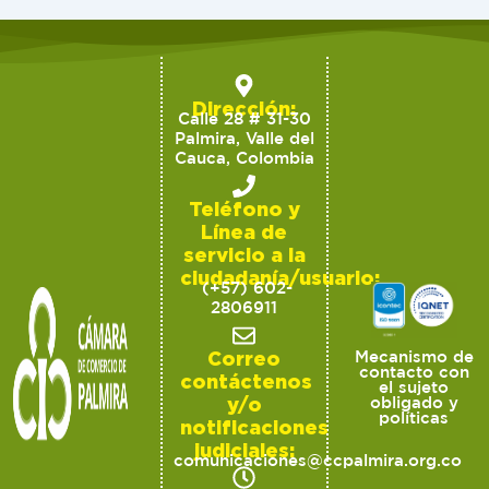
Dirección:
Calle 28 # 31-30
Palmira, Valle del
Cauca, Colombia
Teléfono y
Línea de
servicio a la
ciudadanía/usuario:
(+57) 602-
2806911
Correo
Mecanismo de
contacto con
contáctenos
el sujeto
y/o
obligado y
políticas
notificaciones
judiciales:
comunicaciones@ccpalmira.org.co