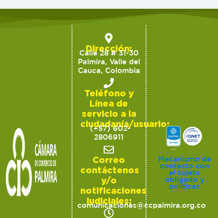
Dirección:
Calle 28 # 31-30
Palmira, Valle del
Cauca, Colombia
Teléfono y
Línea de
servicio a la
ciudadanía/usuario:
(+57) 602-
2806911
Correo
Mecanismo de
contacto con
contáctenos
el sujeto
y/o
obligado y
políticas
notificaciones
judiciales:
comunicaciones@ccpalmira.org.co