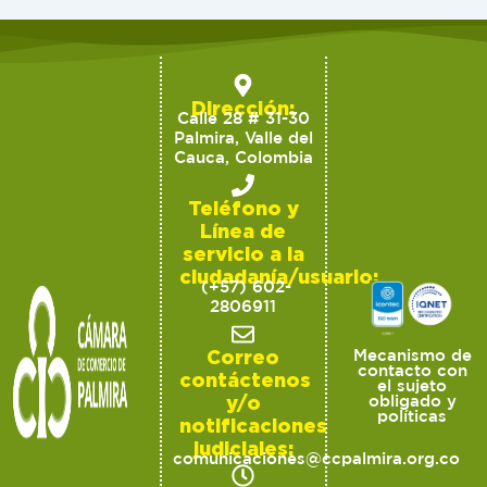
Dirección:
Calle 28 # 31-30
Palmira, Valle del
Cauca, Colombia
Teléfono y
Línea de
servicio a la
ciudadanía/usuario:
(+57) 602-
2806911
Correo
Mecanismo de
contacto con
contáctenos
el sujeto
y/o
obligado y
políticas
notificaciones
judiciales:
comunicaciones@ccpalmira.org.co