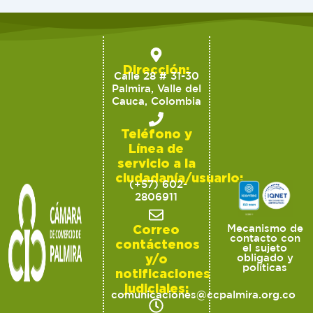
Dirección:
Calle 28 # 31-30
Palmira, Valle del
Cauca, Colombia
Teléfono y
Línea de
servicio a la
ciudadanía/usuario:
(+57) 602-
2806911
Correo
Mecanismo de
contacto con
contáctenos
el sujeto
y/o
obligado y
políticas
notificaciones
judiciales:
comunicaciones@ccpalmira.org.co