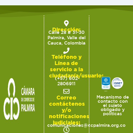
Dirección:
Calle 28 # 31-30
Palmira, Valle del
Cauca, Colombia
Teléfono y
Línea de
servicio a la
ciudadanía/usuario:
(+57) 602-
2806911
Correo
Mecanismo de
contacto con
contáctenos
el sujeto
y/o
obligado y
políticas
notificaciones
judiciales:
comunicaciones@ccpalmira.org.co