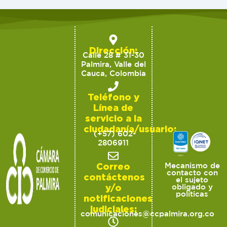
Dirección:
Calle 28 # 31-30
Palmira, Valle del
Cauca, Colombia
Teléfono y
Línea de
servicio a la
ciudadanía/usuario:
(+57) 602-
2806911
Correo
Mecanismo de
contacto con
contáctenos
el sujeto
y/o
obligado y
políticas
notificaciones
judiciales:
comunicaciones@ccpalmira.org.co