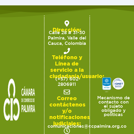
Dirección:
Calle 28 # 31-30
Palmira, Valle del
Cauca, Colombia
Teléfono y
Línea de
servicio a la
ciudadanía/usuario:
(+57) 602-
2806911
Correo
Mecanismo de
contacto con
contáctenos
el sujeto
y/o
obligado y
políticas
notificaciones
judiciales:
comunicaciones@ccpalmira.org.co