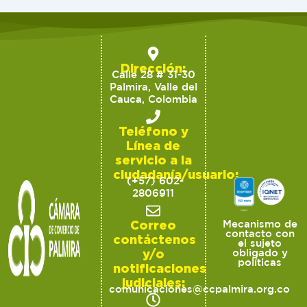
Dirección:
Calle 28 # 31-30
Palmira, Valle del
Cauca, Colombia
Teléfono y
Línea de
servicio a la
ciudadanía/usuario:
(+57) 602-
2806911
Correo
Mecanismo de
contacto con
contáctenos
el sujeto
y/o
obligado y
políticas
notificaciones
judiciales:
comunicaciones@ccpalmira.org.co