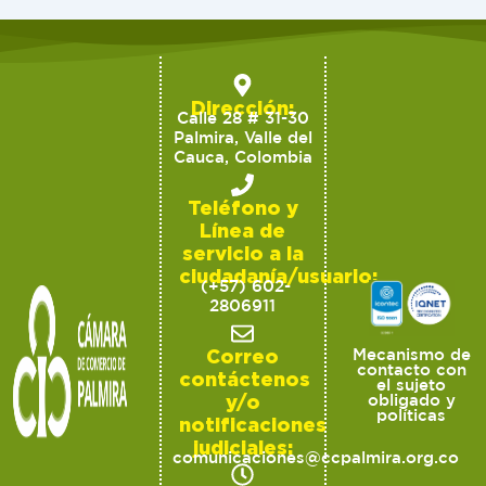
Dirección:
Calle 28 # 31-30
Palmira, Valle del
Cauca, Colombia
Teléfono y
Línea de
servicio a la
ciudadanía/usuario:
(+57) 602-
2806911
Correo
Mecanismo de
contacto con
contáctenos
el sujeto
y/o
obligado y
políticas
notificaciones
judiciales:
comunicaciones@ccpalmira.org.co