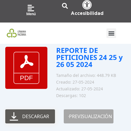
Ir
al
Accesibilidad
Menú
contenido
REPORTE DE
PETICIONES 24 25 y
26 05 2024
Tamaño del archivo: 448.79 KB
Creado: 27-05-2024
Actualizado: 27-05-2024
Descargas: 102
DESCARGAR
PREVISUALIZACIÓN