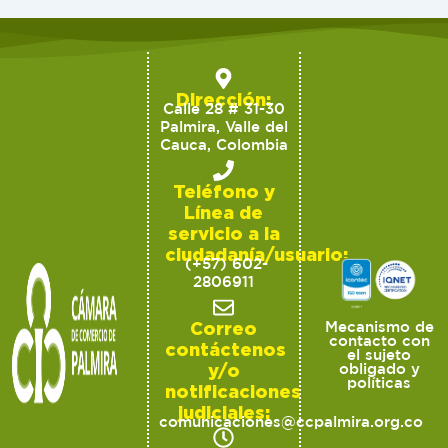
Dirección:
Calle 28 # 31-30
Palmira, Valle del
Cauca, Colombia
Teléfono y
Línea de
servicio a la
ciudadanía/usuario:
(+57) 602-
2806911
Correo
Mecanismo de
contacto con
contáctenos
el sujeto
y/o
obligado y
políticas
notificaciones
judiciales:
comunicaciones@ccpalmira.org.co