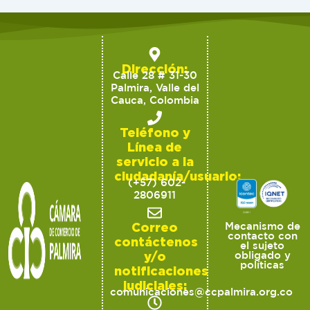
Dirección:
Calle 28 # 31-30
Palmira, Valle del
Cauca, Colombia
Teléfono y
Línea de
servicio a la
ciudadanía/usuario:
(+57) 602-
2806911
Correo
Mecanismo de
contacto con
contáctenos
el sujeto
y/o
obligado y
políticas
notificaciones
judiciales:
comunicaciones@ccpalmira.org.co