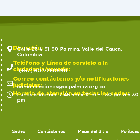
Dirección:
Calle 28 # 31-30 Palmira, Valle del Cauca,
Colombia
Teléfono y Línea de servicio a la
ciudadanía/usuario:
(+57) 602-2806911
Correo contáctenos y/o notificaciones
judiciales:
comunicaciones@ccpalmira.org.co
Horario de atención en todas las sedes:
Lunes a Viernes 7:45 am a 12 m – 1:30 pm a 5:30
pm
Sedes
Contáctenos
Mapa del Sitio
Política