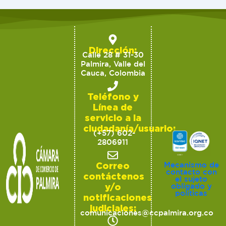
Dirección:
Calle 28 # 31-30
Palmira, Valle del
Cauca, Colombia
Teléfono y
Línea de
servicio a la
ciudadanía/usuario:
(+57) 602-
2806911
Correo
Mecanismo de
contacto con
contáctenos
el sujeto
y/o
obligado y
políticas
notificaciones
judiciales:
comunicaciones@ccpalmira.org.co