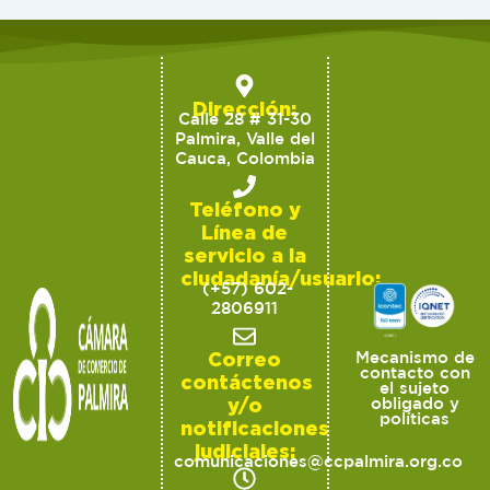
Dirección:
Calle 28 # 31-30
Palmira, Valle del
Cauca, Colombia
Teléfono y
Línea de
servicio a la
ciudadanía/usuario:
(+57) 602-
2806911
Correo
Mecanismo de
contacto con
contáctenos
el sujeto
y/o
obligado y
políticas
notificaciones
judiciales:
comunicaciones@ccpalmira.org.co