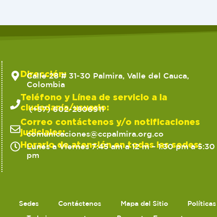
Dirección:
Calle 28 # 31-30 Palmira, Valle del Cauca,
Colombia
Teléfono y Línea de servicio a la
ciudadanía/usuario:
(+57) 602-2806911
Correo contáctenos y/o notificaciones
judiciales:
comunicaciones@ccpalmira.org.co
Horario de atención en todas las sedes:
Lunes a Viernes 7:45 am a 12 m – 1:30 pm a 5:30
pm
Sedes
Contáctenos
Mapa del Sitio
Política