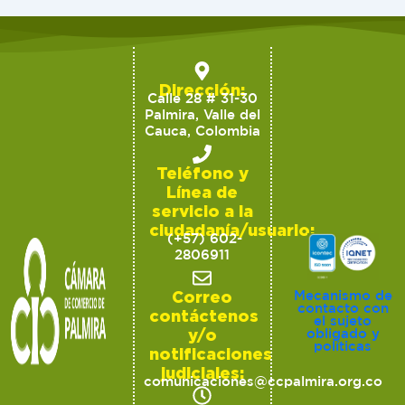
Dirección:
Calle 28 # 31-30
Palmira, Valle del
Cauca, Colombia
Teléfono y
Línea de
servicio a la
ciudadanía/usuario:
(+57) 602-
2806911
Correo
Mecanismo de
contacto con
contáctenos
el sujeto
y/o
obligado y
políticas
notificaciones
judiciales:
comunicaciones@ccpalmira.org.co