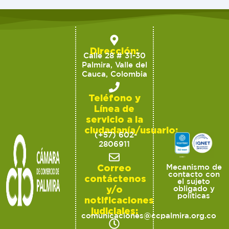
Dirección:
Calle 28 # 31-30
Palmira, Valle del
Cauca, Colombia
Teléfono y
Línea de
servicio a la
ciudadanía/usuario:
(+57) 602-
2806911
Correo
Mecanismo de
contacto con
contáctenos
el sujeto
y/o
obligado y
políticas
notificaciones
judiciales:
comunicaciones@ccpalmira.org.co