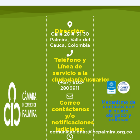
Dirección:
Calle 28 # 31-30
Palmira, Valle del
Cauca, Colombia
Teléfono y
Línea de
servicio a la
ciudadanía/usuario:
(+57) 602-
2806911
Correo
Mecanismo de
contacto con
contáctenos
el sujeto
y/o
obligado y
políticas
notificaciones
judiciales:
comunicaciones@ccpalmira.org.co