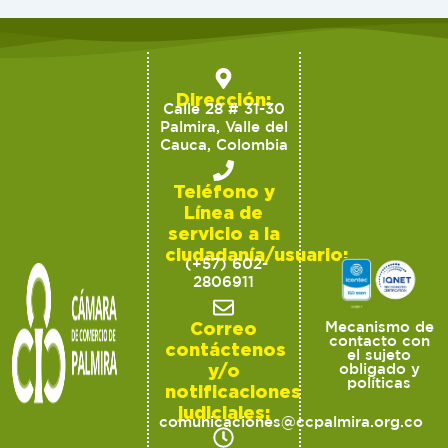
Dirección:
Calle 28 # 31-30
Palmira, Valle del
Cauca, Colombia
Teléfono y
Línea de
servicio a la
ciudadanía/usuario:
(+57) 602-
2806911
Correo
Mecanismo de
contacto con
contáctenos
el sujeto
y/o
obligado y
políticas
notificaciones
judiciales:
comunicaciones@ccpalmira.org.co