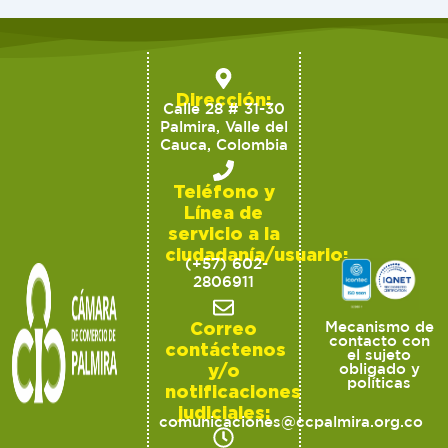
Dirección:
Calle 28 # 31-30
Palmira, Valle del
Cauca, Colombia
Teléfono y
Línea de
servicio a la
ciudadanía/usuario:
(+57) 602-
2806911
Correo
Mecanismo de
contacto con
contáctenos
el sujeto
y/o
obligado y
políticas
notificaciones
judiciales:
comunicaciones@ccpalmira.org.co