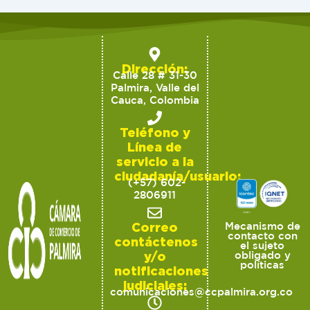
Dirección:
Calle 28 # 31-30
Palmira, Valle del
Cauca, Colombia
Teléfono y
Línea de
servicio a la
ciudadanía/usuario:
(+57) 602-
2806911
Correo
Mecanismo de
contacto con
contáctenos
el sujeto
y/o
obligado y
políticas
notificaciones
judiciales:
comunicaciones@ccpalmira.org.co