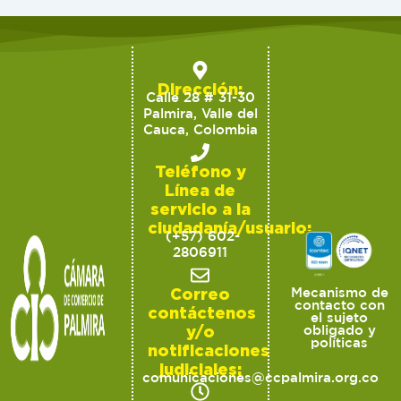
Dirección:
Calle 28 # 31-30
Palmira, Valle del
Cauca, Colombia
Teléfono y
Línea de
servicio a la
ciudadanía/usuario:
(+57) 602-
2806911
Correo
Mecanismo de
contacto con
contáctenos
el sujeto
y/o
obligado y
políticas
notificaciones
judiciales:
comunicaciones@ccpalmira.org.co