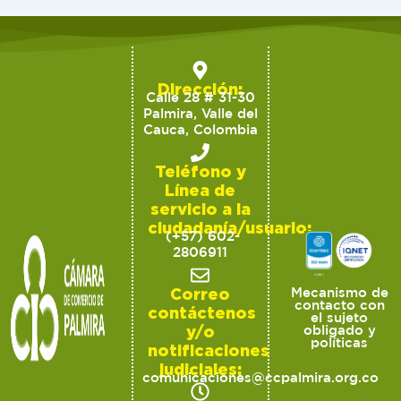
Dirección:
Calle 28 # 31-30
Palmira, Valle del
Cauca, Colombia
Teléfono y
Línea de
servicio a la
ciudadanía/usuario:
(+57) 602-
2806911
Correo
Mecanismo de
contacto con
contáctenos
el sujeto
y/o
obligado y
políticas
notificaciones
judiciales:
comunicaciones@ccpalmira.org.co