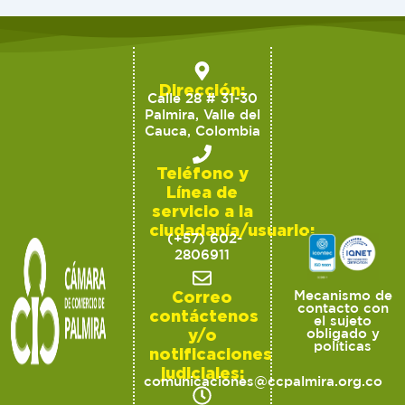
Dirección:
Calle 28 # 31-30
Palmira, Valle del
Cauca, Colombia
Teléfono y
Línea de
servicio a la
ciudadanía/usuario:
(+57) 602-
2806911
Correo
Mecanismo de
contacto con
contáctenos
el sujeto
y/o
obligado y
políticas
notificaciones
judiciales:
comunicaciones@ccpalmira.org.co