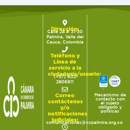
Dirección:
Calle 28 # 31-30
Palmira, Valle del
Cauca, Colombia
Teléfono y
Línea de
servicio a la
ciudadanía/usuario:
(+57) 602-
2806911
Correo
Mecanismo de
contacto con
contáctenos
el sujeto
y/o
obligado y
políticas
notificaciones
judiciales:
comunicaciones@ccpalmira.org.co