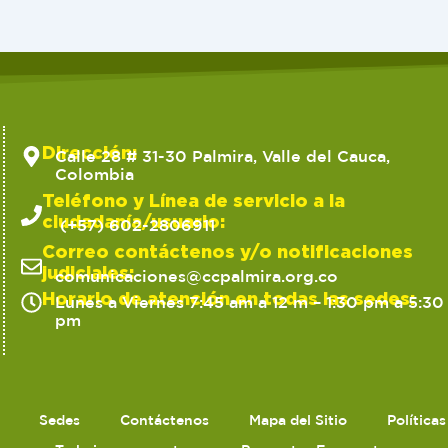
Dirección:
Calle 28 # 31-30 Palmira, Valle del Cauca,
Colombia
Teléfono y Línea de servicio a la
ciudadanía/usuario:
(+57) 602-2806911
Correo contáctenos y/o notificaciones
judiciales:
comunicaciones@ccpalmira.org.co
Horario de atención en todas las sedes:
Lunes a Viernes 7:45 am a 12 m – 1:30 pm a 5:30
pm
Sedes
Contáctenos
Mapa del Sitio
Política