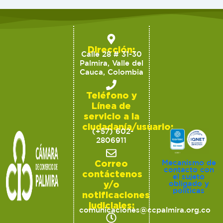
Dirección:
Calle 28 # 31-30
Palmira, Valle del
Cauca, Colombia
Teléfono y
Línea de
servicio a la
ciudadanía/usuario:
(+57) 602-
2806911
Correo
Mecanismo de
contacto con
contáctenos
el sujeto
y/o
obligado y
políticas
notificaciones
judiciales:
comunicaciones@ccpalmira.org.co