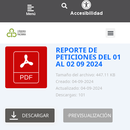
Ir
al
Accesibilidad
Menú
contenido
REPORTE DE
PETICIONES DEL 01
AL 02 09 2024
Tamaño del archivo: 447.11 KB
Creado: 04-09-2024
Actualizado: 04-09-2024
Descargas: 101
DESCARGAR
PREVISUALIZACIÓN