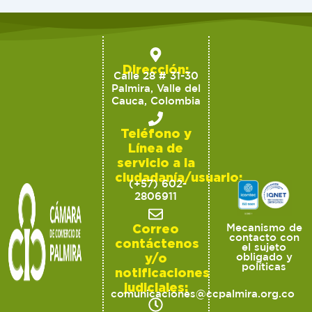
Dirección:
Calle 28 # 31-30
Palmira, Valle del
Cauca, Colombia
Teléfono y
Línea de
servicio a la
ciudadanía/usuario:
(+57) 602-
2806911
Correo
Mecanismo de
contacto con
contáctenos
el sujeto
y/o
obligado y
políticas
notificaciones
judiciales:
comunicaciones@ccpalmira.org.co