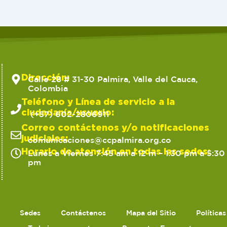
Dirección:
Calle 28 # 31-30 Palmira, Valle del Cauca,
Colombia
Teléfono y Línea de servicio a la
ciudadanía/usuario:
(+57) 602-2806911
Correo contáctenos y/o notificaciones
judiciales:
comunicaciones@ccpalmira.org.co
Horario de atención en todas las sedes:
Lunes a Viernes 7:45 am a 12 m – 1:30 pm a 5:30
pm
Sedes
Contáctenos
Mapa del Sitio
Política