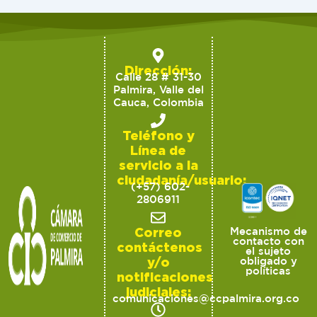
Dirección:
Calle 28 # 31-30
Palmira, Valle del
Cauca, Colombia
Teléfono y
Línea de
servicio a la
ciudadanía/usuario:
(+57) 602-
2806911
Correo
Mecanismo de
contacto con
contáctenos
el sujeto
y/o
obligado y
políticas
notificaciones
judiciales:
comunicaciones@ccpalmira.org.co