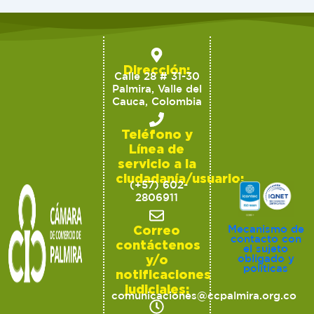
Dirección:
Calle 28 # 31-30
Palmira, Valle del
Cauca, Colombia
Teléfono y
Línea de
servicio a la
ciudadanía/usuario:
(+57) 602-
2806911
Correo
Mecanismo de
contacto con
contáctenos
el sujeto
y/o
obligado y
políticas
notificaciones
judiciales:
comunicaciones@ccpalmira.org.co