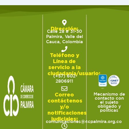
Dirección:
Calle 28 # 31-30
Palmira, Valle del
Cauca, Colombia
Teléfono y
Línea de
servicio a la
ciudadanía/usuario:
(+57) 602-
2806911
Correo
Mecanismo de
contacto con
contáctenos
el sujeto
y/o
obligado y
políticas
notificaciones
judiciales:
comunicaciones@ccpalmira.org.co