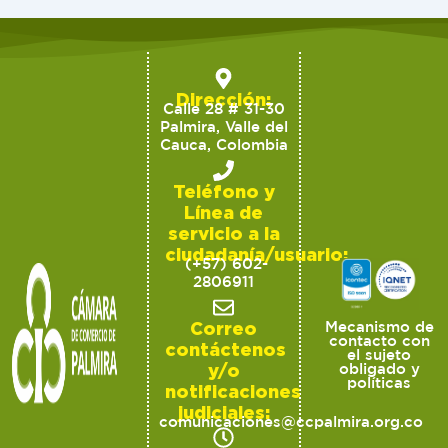
Dirección:
Calle 28 # 31-30
Palmira, Valle del
Cauca, Colombia
Teléfono y
Línea de
servicio a la
ciudadanía/usuario:
(+57) 602-
2806911
Correo
Mecanismo de
contacto con
contáctenos
el sujeto
y/o
obligado y
políticas
notificaciones
judiciales:
comunicaciones@ccpalmira.org.co