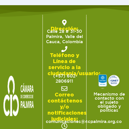
Dirección:
Calle 28 # 31-30
Palmira, Valle del
Cauca, Colombia
Teléfono y
Línea de
servicio a la
ciudadanía/usuario:
(+57) 602-
2806911
Correo
Mecanismo de
contacto con
contáctenos
el sujeto
y/o
obligado y
políticas
notificaciones
judiciales:
comunicaciones@ccpalmira.org.co