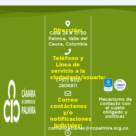
Dirección:
Calle 28 # 31-30
Palmira, Valle del
Cauca, Colombia
Teléfono y
Línea de
servicio a la
ciudadanía/usuario:
(+57) 602-
2806911
Correo
Mecanismo de
contacto con
contáctenos
el sujeto
y/o
obligado y
políticas
notificaciones
judiciales:
comunicaciones@ccpalmira.org.co